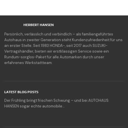
AUTOHAUS
HERBERT HANSEN
Persönlich, verlässlich und verbindlich – als familiengeführtes
Autohaus in zweiter Generation steht Kundenzufriedenheit für uns
an erster Stelle. Seit 1983 HONDA-, seit 2017 auch SUZUKI-
Vertragshändler, bieten wir erstklassigen Service sowie ein
Rundum-sorglos-Paket für alle Automarken durch unser
erfahrenes Werkstattteam.
LATEST BLOG POSTS
Der Frühling bringt frischen Schwung – und bei AUTOHAUS
HANSEN sogar echte automobile...
NO COMMENTS