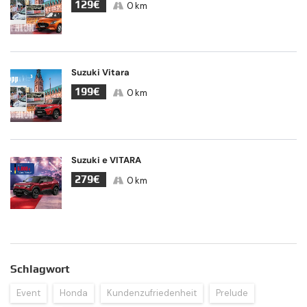
129€
0 km
Suzuki Vitara
199€
0 km
Suzuki e VITARA
279€
0 km
Schlagwort
Event
Honda
Kundenzufriedenheit
Prelude